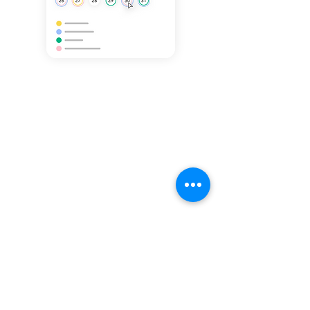
Evinizin rahatlığında
seans ve eğitimler
Mindea erişemediğimiz kimse
kalmasın diye çevrimiçi olarak da
sizlerle!
Profesyonel Koçluk/ Mentorluk
hizmetlerimizden online olarak da
yararlanabilir, online'a özel açılan
atölye ve eğitimlerimize katılabilirsiniz.
Seanslar, eğitim ve atölyelerde "Zoom
Video Communications" uygulaması
kullanılmaktadır