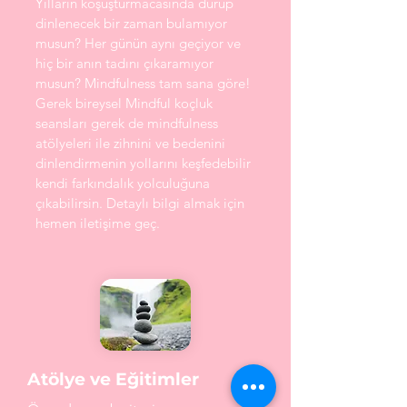
Yılların koşuşturmacasında durup
dinlenecek bir zaman bulamıyor
musun? Her günün aynı geçiyor ve
hiç bir anın tadını çıkaramıyor
musun? Mindfulness tam sana göre!
Gerek bireysel Mindful koçluk
seansları gerek de mindfulness
atölyeleri ile zihnini ve bedenini
dinlendirmenin yollarını keşfedebilir
kendi farkındalık yolculuğuna
çıkabilirsin. Detaylı bilgi almak için
hemen iletişime geç.
Atölye ve Eğitimler