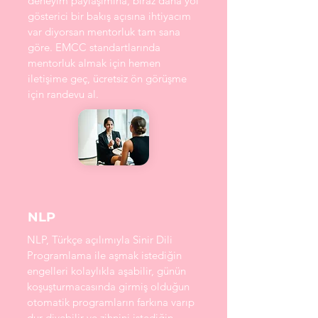
deneyim paylaşımına, biraz daha yol
gösterici bir bakış açısına ihtiyacım
var diyorsan mentorluk tam sana
göre. EMCC standartlarında
mentorluk almak için hemen
iletişime geç, ücretsiz ön görüşme
için randevu al.
NLP
NLP, Türkçe açılımıyla Sinir Dili
Programlama ile aşmak istediğin
engelleri kolaylıkla aşabilir, günün
koşuşturmacasında girmiş olduğun
otomatik programların farkına varıp
dur diyebilir ve zihnini istediğin