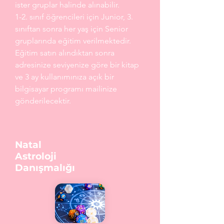
ister gruplar halinde alınabilir.
1-2. sınıf öğrencileri için Junior, 3.
sınıftan sonra her yaş için Senior
gruplarında eğitim verilmektedir.
Eğitim satın alındıktan sonra
adresinize seviyenize göre bir kitap
ve 3 ay kullanımınıza açık bir
bilgisayar programı mailinize
gönderilecektir.
Natal
Astroloji
Danışmalığı