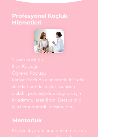
Profesyonel Koçluk
Hizmetleri
Yaşam Koçluğu
İlişki Koçluğu
Öğrenci Koçluğu
Kariyer Koçluğu
alanlarında ICF etik
standartlarında koçluk seansları
alabilir, potansiyeline ulaşmak için
ilk adımınu atabilirsin. Detaylı bilgi
için hemen şimdi iletişime geç.
Mentorluk
Koçluk alıyorum ama benim biraz da