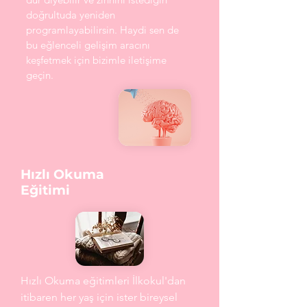
doğrultuda yeniden
programlayabilirsin. Haydi sen de
bu eğlenceli gelişim aracını
keşfetmek için bizimle iletişime
geçin.
Hızlı Okuma
Eğitimi
Hızlı Okuma eğitimleri İlkokul'dan
itibaren her yaş için ister bireysel