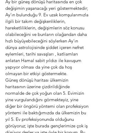
Ay bir güneş dönüşü haritasında en çok 
değişimin yaşanacağı yeri göstermektedir; 
Ay’ın bulunduğu 9. Ev uzak komşularımızla 
ilgili bir takım değişkenliklerin, 
hareketliliklerin, değişimlerin söz konusu 
olabileceğini ve bunların olağandan daha 
hızlı büyüyebileceğini söylerken Ay’ın 
dünya astrolojisinde şiddet içeren nefret 
eylemleri, tarihi savaşları , katliamları 
anlatan Hamal sabit yıldızı ile kavuşum 
yapıyor olması da yine çok da hoş 
olmayan bir etkiyi göstermekte.
Güneş dönüşü haritası ülkemizin 
haritasının üzerine çizdirildiğinde 
normalde de çok yoğun olan 5. Evimizin 
yine vurgulandığını görmekteyiz, yine 
diğer bir öngörü yöntemi olan profeksiyon 
yöntemi ile baktığımızda da ülkemizin bu 
yıl 5. Ev profeksiyonunda olduğunu 
görüyoruz; işte burada gençlerimize çok iş 
düşüyor derler ya işte öyle bir konum. Bu 