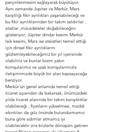
perçinlenmesini sağlayarak büyütüyor. 
Aynı zamanda Jupiter ve Merkür, Mars 
karşıtlığı fikir ayrılıkları yaşanabileceği ve 
bu fikir ayrılıklarından bir takım saldırılar , 
ataklar ,mücadeleler doğabileceğini 
gösteriyor; Jüpiter dindar kesimi Merkür 
laik kesimi, Mars ise ateistleri temsil ettiği 
için dinsel fikir ayrılıklarını 
gözlemleyebileceğimiz bir yıl içerisinde 
olabiliriz ve bunlar bizim yakın 
komşularımız ve uzak komşularımızla 
iletişimimizde büyük bir alan kapsayacağa 
benziyor.
Merkür’ün genel anlamda temsil ettiği 
ticaret açısından da bakarsak, önümüzdeki 
yılda ticaret alanında bir takım karışıklıklar 
olabileceği , fiyatların yükselmesi, maddi 
sıkıntıları da göz önünde bulundurmamız 
buna göre adımlar atmamız iyi 
olabilecektir zira krizlerle dönüşüm getiren 
transit Plüton gezegeni de ülkemizin 8. 