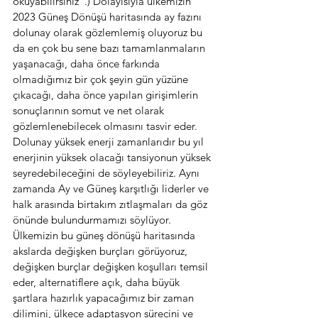
okuyabilirsiniz  .) Dolayısıyla ülkemizin 
2023 Güneş Dönüşü haritasında ay fazını 
dolunay olarak gözlemlemiş oluyoruz bu 
da en çok bu sene bazı tamamlanmaların 
yaşanacağı, daha önce farkında 
olmadığımız bir çok şeyin gün yüzüne 
çıkacağı, daha önce yapılan girişimlerin 
sonuçlarının somut ve net olarak 
gözlemlenebilecek olmasını tasvir eder. 
Dolunay yüksek enerji zamanlarıdır bu yıl 
enerjinin yüksek olacağı tansiyonun yüksek 
seyredebileceğini de söyleyebiliriz. Aynı 
zamanda Ay ve Güneş karşıtlığı liderler ve 
halk arasında birtakım zıtlaşmaları da göz 
önünde bulundurmamızı söylüyor.
Ülkemizin bu güneş dönüşü haritasında 
akslarda değişken burçları görüyoruz, 
değişken burçlar değişken koşulları temsil 
eder, alternatiflere açık, daha büyük 
şartlara hazırlık yapacağımız bir zaman 
dilimini, ülkece adaptasyon sürecini ve 