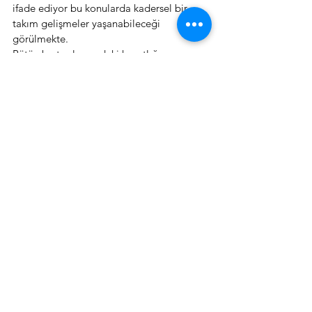
ifade ediyor bu konularda kadersel bir 
takım gelişmeler yaşanabileceği 
görülmekte.
Bütün bu toplaşmadaki karşıtlığın yanı sıra 
Uranüs’ün hala Boğa burcunda olması ve 
bu burç bazında karşıtlığın içinde 
bulunması açısından baktığımızda zaten 
tutulma haritasında da var olan yer 
sarsıntıları gibi konuların da göz önünde 
bulundurulması bu konuda önlemlerin 
alınması iyi olacaktır zira yakın zamanda 
Mars Uranüs, Merkür Uranüs karşıtlıkları da 
gerçekleşecek.
Ülke natal haritamızın asc noktasının 
bulunduğu birinci evi dönüş haritasının 11. 
Evine düşüyor bu da yine tutulma 
haritasında olduğu gibi meclis 
gündeminin yoğun olacağını 
düşündürmekle birlikte iki haritanın üst 
üste çizdirilmiş halinde Jupiter’in de yine 