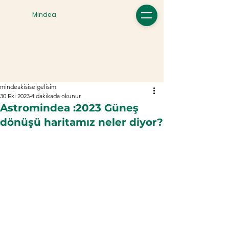
Mindea
mindeakisiselgelisim
30 Eki 2023
4 dakikada okunur
Astromindea :2023 Güneş
dönüşü haritamız neler diyor?