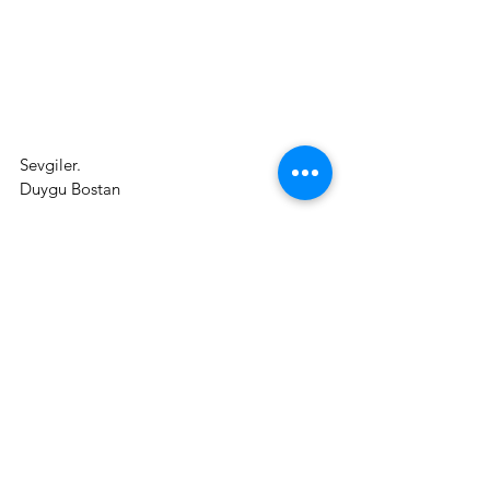
Sevgiler.
Duygu Bostan
*/** Alıntı , Öner Döşer, Astrolojide Sabit 
Yıldızlar,247