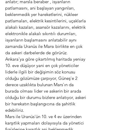
anlatır; marsla beraber , isyanların 
patlamasını, ani başlayan yangınları, 
beklenmedik yer hareketlerini, nükleer 
patlamaları, elektrik kesintilerini, uçaklarla 
alakalı kazaları, asansör kazalarını, elektrik 
elektronikle alakalı sıkıntılı durumları, 
isyanların başlamasını anlatabilir aynı 
zamanda Uranüs ile Marsı birlikte en çok 
da askeri darbelerde de görürüz.
Ankara'ya göre çıkartılmış haritada yeniay 
10. eve düşüyor yani en çok yöneticiler 
liderle ilgili bir değişimin söz konusu 
olduğu gözümüze çarpıyor, Güneş'e 2 
derece uzaklıkta bulunan Mars'ın da 
burada olması lider ve askerin bir arada 
olduğu bir durumu bizlere anlatıyor, askeri 
bir harekatın başlangıcına da şahitlik 
edebiliriz. 
Mars ile Uranüs'ün 10. ve 4 ev üzerinden 
karşıtlık yapmaları dolayısıyla da yönetici 
figürlerine karşıtlık ani beklenmedik 